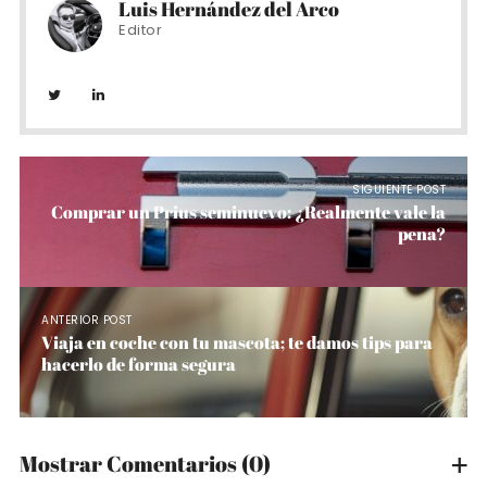
Luis Hernández del Arco
Editor
SIGUIENTE POST
Comprar un Prius seminuevo: ¿Realmente vale la
pena?
ANTERIOR POST
Viaja en coche con tu mascota; te damos tips para
hacerlo de forma segura
Mostrar Comentarios
(0)