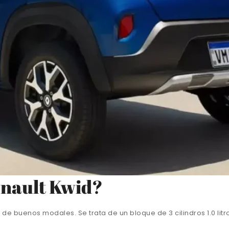
enault Kwid?
de buenos modales. Se trata de un bloque de 3 cilindros 1.0 li