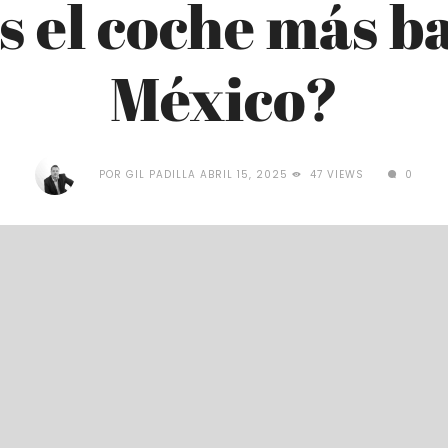
s el coche más b
México?
POR
GIL PADILLA
ABRIL 15, 2025
47 VIEWS
0