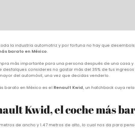
da la industria automotriz y por fortuna no hay que desembolsa
más barato en México
.
mpra más importante para una persona después de una casa y e
 te desfalques consideres no gastar más del 35% de tus ingres
 mayor del automóvil, una vez que decidas venderlo.
s barato en México es el
Renault Kwid
, un hatchback cuya rela
nault Kwid, el coche más ba
7 metros de ancho y 1.47 metros de alto, lo cual nos da para pe