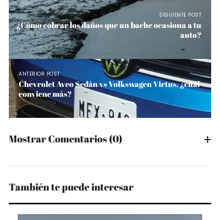
SIGUIENTE POST
¿Cómo cobrar los daños que un bache ocasiona a tu
auto?
ANTERIOR POST
Chevrolet Aveo Sedán vs Volkswagen Virtus, ¿cuál
conviene más?
Mostrar Comentarios
(0)
También te puede interesar