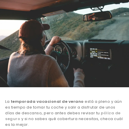
La
temporada vacacional de verano
está a pleno y aún
es tiempo de tomar tu coche y salir a disfrutar de unos
días de descanso, pero antes debes revisar tu
póliza de
seguro
y si no sabes qué cobertura necesitas, checa cuál
es la mejor.