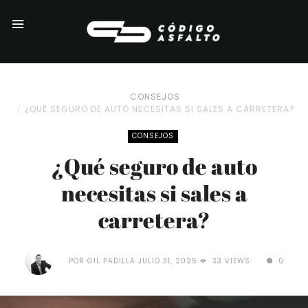
CONSEJOS
¿QUÉ SEGURO DE AUTO NECESITAS SI SALES A CARRETERA?
CONSEJOS
¿Qué seguro de auto
necesitas si sales a
carretera?
POR
GIL PADILLA
JULIO 31, 2025
33 VIEWS
0