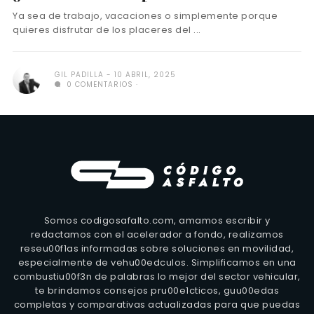
Ya sea de trabajo, vacaciones o simplemente porque
quieres disfrutar de los placeres del ...
GIL PADILLA
10 ABRIL, 2025
0 COMENTARIOS
Somos codigosafalto.com, amamos escribir y
redactamos con el acelerador a fondo, realizamos
reseu00f1as informadas sobre soluciones en movilidad,
especialmente de vehu00edculos. Simplificamos en una
combustiu00f3n de palabras lo mejor del sector vehicular,
te brindamos consejos pru00e1cticos, guu00edas
completas y comparativas actualizadas para que puedas