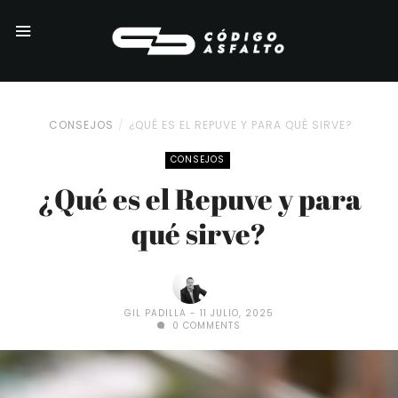
CONSEJOS
¿QUÉ ES EL REPUVE Y PARA QUÉ SIRVE?
CONSEJOS
¿Qué es el Repuve y para
qué sirve?
GIL PADILLA
11 JULIO, 2025
0 COMMENTS