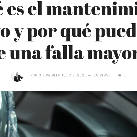
 es el mantenim
o y por qué pued
e una falla mayo
POR
GIL PADILLA
JULIO 2, 2025
25 VIEWS
0