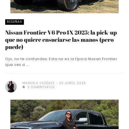
RESEÑAS
Nissan Frontier V6 Pro4X 2025: la pick-up
que no quiere ensuciarse las manos (pero
puede)
Ojo, no te confundas. Esta no es la típica Nissan Frontier
que ves a ...
MANUELA VASQUEZ
20 JUNIO, 2025
0 COMENTARIOS