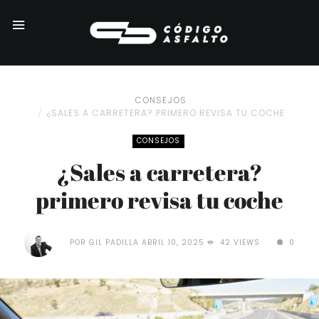
CONSEJOS
¿SALES A CARRETERA? PRIMERO REVISA TU COCHE
CONSEJOS
¿Sales a carretera?
primero revisa tu coche
POR
GIL PADILLA
ABRIL 10, 2025
42 VIEWS
0