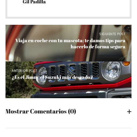
Gil Padilla
SIGUIENTE POST
Viaja en coche con tu mascota; te damos tips para
hacerlo de forma segura
ANTERIOR POST
¿Es el Jimny el Suzuki más deseado?
Mostrar Comentarios
(0)