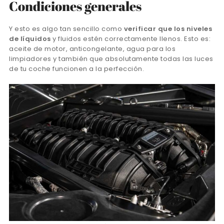
Condiciones generales
Y esto es algo tan sencillo como
verificar que los niveles
de líquidos
y fluidos estén correctamente llenos. Esto es:
aceite de motor, anticongelante, agua para los
limpiadores y también que absolutamente todas las luces
de tu coche funcionen a la perfección.