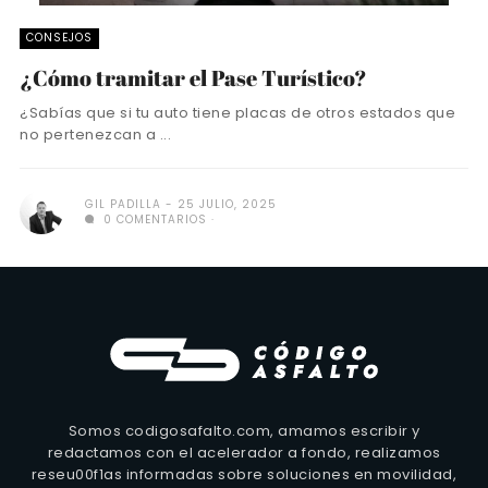
CONSEJOS
¿Cómo tramitar el Pase Turístico?
¿Sabías que si tu auto tiene placas de otros estados que
no pertenezcan a ...
GIL PADILLA
25 JULIO, 2025
0 COMENTARIOS
Somos codigosafalto.com, amamos escribir y
redactamos con el acelerador a fondo, realizamos
reseu00f1as informadas sobre soluciones en movilidad,