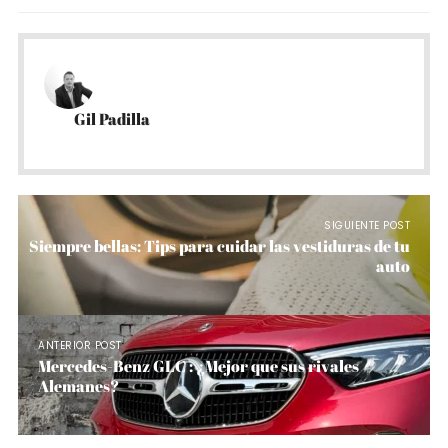
Gil Padilla
SIGUIENTE POST
Siempre bellas: Tips para cuidar las vestiduras de tu
auto
ANTERIOR POST
Mercedes-Benz GLC : ¿Mejor que sus rivales
Alemanes?