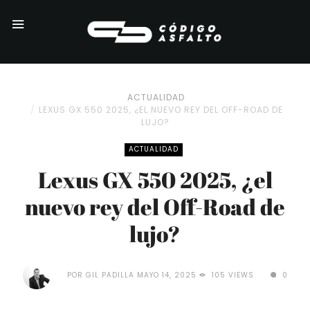
ACTUALIDAD
LEXUS GX 550 2025, ¿EL NUEVO REY DEL OFF-ROAD DE
LUJO?
ACTUALIDAD
Lexus GX 550 2025, ¿el
nuevo rey del Off-Road de
lujo?
POR
GIL PADILLA
MAYO 14, 2025
105 VIEWS
0