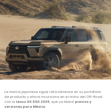
La marca japonesa sigue reforzándose en su portafolio
de producto y ahora incursiona en el nicho del Off-Road
con la
Lexus GX 550 2025
, que ya liberó
precios y
versiones para México
.