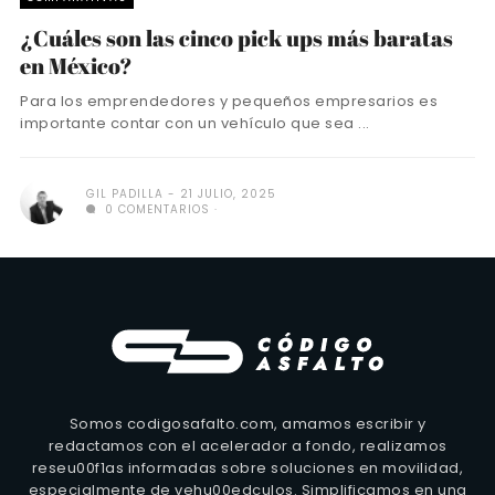
¿Cuáles son las cinco pick ups más baratas
en México?
Para los emprendedores y pequeños empresarios es
importante contar con un vehículo que sea ...
GIL PADILLA
21 JULIO, 2025
0 COMENTARIOS
Somos codigosafalto.com, amamos escribir y
redactamos con el acelerador a fondo, realizamos
reseu00f1as informadas sobre soluciones en movilidad,
especialmente de vehu00edculos. Simplificamos en una