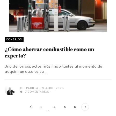
CONSEJOS
¿Cómo ahorrar combustible como un
experto?
Uno de los aspectos más importantes al momento de
adquirir un auto es su ...
GIL PADILLA
9 ABRIL, 2025
0 COMENTARIOS
1
4
5
6
7
…